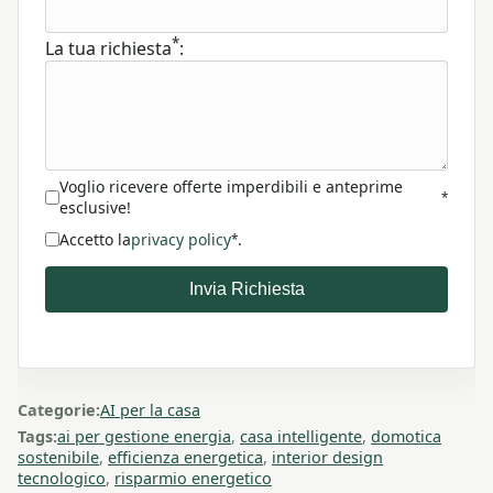
*
La tua richiesta
:
Voglio ricevere offerte imperdibili e anteprime
*
esclusive!
Accetto la
privacy policy
.
*
Invia Richiesta
Categorie:
AI per la casa
Tags:
ai per gestione energia
,
casa intelligente
,
domotica
sostenibile
,
efficienza energetica
,
interior design
tecnologico
,
risparmio energetico