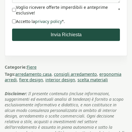
Voglio ricevere offerte imperdibili e anteprime
*
esclusive!
Accetto la
privacy policy
.
*
Invia Richiesta
Categorie:
Fiere
Tags:
arredamento casa
,
consigli arredamento
,
ergonomia
arredi
,
fiere design
,
interior design
,
scelta materiali
Disclaimer:
Il presente contenuto (incluse informazioni,
suggerimenti ed eventuali analisi di tendenze) è fornito a scopo
esclusivamente informativo e didattico, e non costituisce in
alcun modo consulenza personalizzata in ambito di interior
design, arredamento o scelte commerciali. Ogni decisione
relativa a stile, acquisti o investimenti nel settore
dell’arredamento è assunta in piena autonomia e sotto la