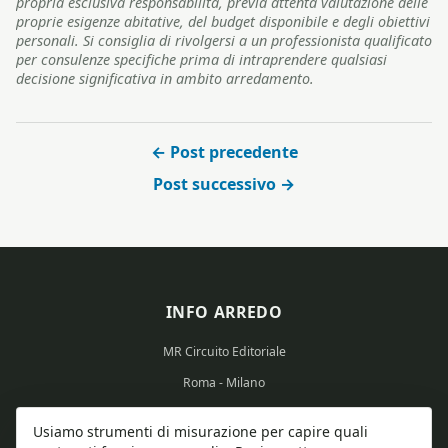
propria esclusiva responsabilità, previa attenta valutazione delle
proprie esigenze abitative, del budget disponibile e degli obiettivi
personali. Si consiglia di rivolgersi a un professionista qualificato
per consulenze specifiche prima di intraprendere qualsiasi
decisione significativa in ambito arredamento.
← Post precedente
Post successivo →
INFO ARREDO
MR Circuito Editoriale
Roma - Milano
Partita IVA: 15569351008
Usiamo strumenti di misurazione per capire quali