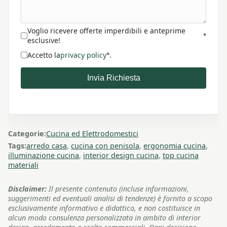
Voglio ricevere offerte imperdibili e anteprime
*
esclusive!
Accetto la
privacy policy
.
*
Invia Richiesta
Categorie:
Cucina ed Elettrodomestici
Tags:
arredo casa
,
cucina con penisola
,
ergonomia cucina
,
illuminazione cucina
,
interior design cucina
,
top cucina
materiali
Disclaimer:
Il presente contenuto (incluse informazioni,
suggerimenti ed eventuali analisi di tendenze) è fornito a scopo
esclusivamente informativo e didattico, e non costituisce in
alcun modo consulenza personalizzata in ambito di interior