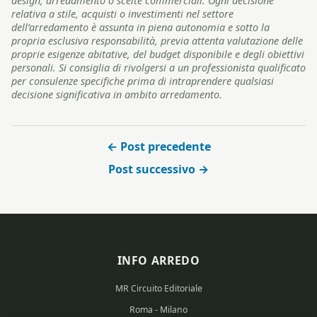
design, arredamento o scelte commerciali. Ogni decisione
relativa a stile, acquisti o investimenti nel settore
dell’arredamento è assunta in piena autonomia e sotto la
propria esclusiva responsabilità, previa attenta valutazione delle
proprie esigenze abitative, del budget disponibile e degli obiettivi
personali. Si consiglia di rivolgersi a un professionista qualificato
per consulenze specifiche prima di intraprendere qualsiasi
decisione significativa in ambito arredamento.
← Post precedente
Post successivo →
INFO ARREDO
MR Circuito Editoriale
Roma - Milano