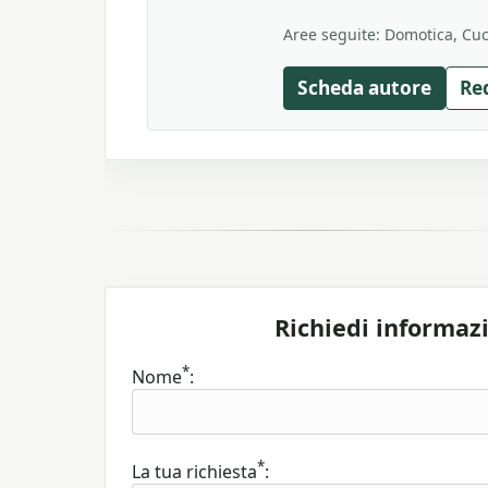
Aree seguite: Domotica, Cuci
Scheda autore
Re
Richiedi informaz
*
Nome
:
*
La tua richiesta
: