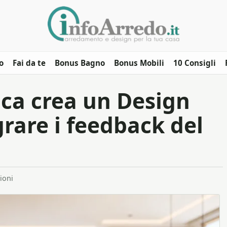
o
Fai da te
Bonus Bagno
Bonus Mobili
10 Consigli
ca crea un Design
grare i feedback del
ioni