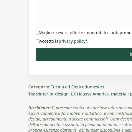
Voglio ricevere offerte imperdibili e anteprime
Accetto la
privacy policy
.
*
I
Categorie:
Cucina ed Elettrodomestici
Tags:
interior design
,
LX Hausys America
,
materiali 
Disclaimer:
Il presente contenuto (incluse informazioni
esclusivamente informativo e didattico, e non costitui
design, arredamento o scelte commerciali. Ogni decisione
dell’arredamento è assunta in piena autonomia e sotto l
proprie esigenze abitative, del budget disponibile e degli