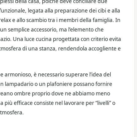
lessi della casa, poiché deve conciliare due
zionale, legata alla preparazione dei cibi e alla
 relax e allo scambio tra i membri della famiglia. In
è un semplice accessorio, ma l’elemento che
 spazio. Una luce cucina progettata con criterio evita
atmosfera di una stanza, rendendola accogliente e
 e armonioso, è necessario superare l’idea del
un lampadario o un plafoniere possano fornire
 creano ombre proprio dove ne abbiamo meno
 più efficace consiste nel lavorare per “livelli” o
atmosfera.