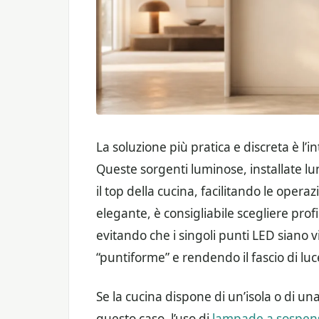
La soluzione più pratica e discreta è l’i
Queste sorgenti luminose, installate l
il top della cucina, facilitando le operazi
elegante, è consigliabile scegliere pro
evitando che i singoli punti LED siano vi
“puntiforme” e rendendo il fascio di lu
Se la cucina dispone di un’isola o di una 
questo caso, l’uso di
lampade a sospen