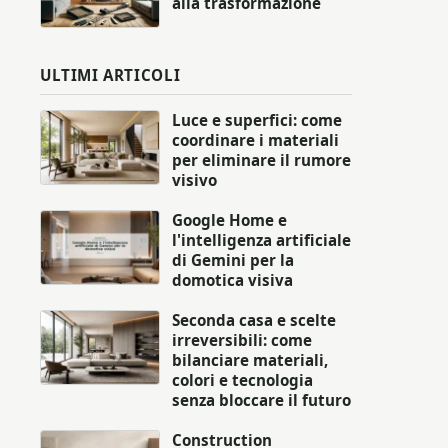
alla trasformazione
ULTIMI ARTICOLI
Luce e superfici: come
coordinare i materiali
per eliminare il rumore
visivo
Google Home e
l'intelligenza artificiale
di Gemini per la
domotica visiva
Seconda casa e scelte
irreversibili: come
bilanciare materiali,
colori e tecnologia
senza bloccare il futuro
Construction