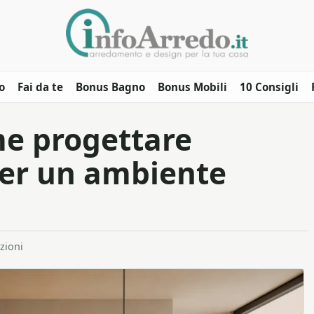
o
Fai da te
Bonus Bagno
Bonus Mobili
10 Consigli
me progettare
per un ambiente
zioni