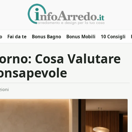
o
Fai da te
Bonus Bagno
Bonus Mobili
10 Consigli
orno: Cosa Valutare
Consapevole
zioni