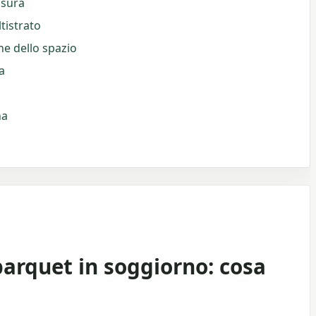
usura
tistrato
ne dello spazio
a
na
parquet in soggiorno: cosa