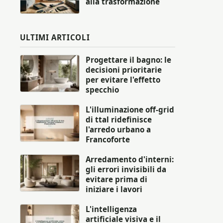
alla trasformazione
ULTIMI ARTICOLI
Progettare il bagno: le
decisioni prioritarie
per evitare l'effetto
specchio
L'illuminazione off-grid
di ttal ridefinisce
l'arredo urbano a
Francoforte
Arredamento d'interni:
gli errori invisibili da
evitare prima di
iniziare i lavori
L'intelligenza
artificiale visiva e il