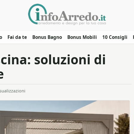
o
Fai da te
Bonus Bagno
Bonus Mobili
10 Consigli
ina: soluzioni di
e
sualizzazioni