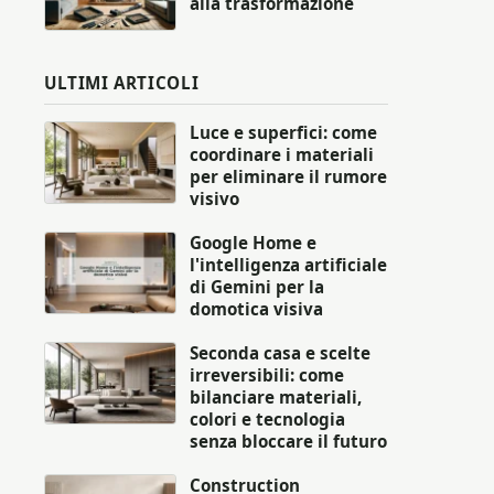
alla trasformazione
ULTIMI ARTICOLI
Luce e superfici: come
coordinare i materiali
per eliminare il rumore
visivo
Google Home e
l'intelligenza artificiale
di Gemini per la
domotica visiva
Seconda casa e scelte
irreversibili: come
bilanciare materiali,
colori e tecnologia
senza bloccare il futuro
Construction