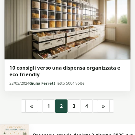
10 consigli verso una dispensa organizzata e
eco-friendly
28/03/2024
Giulia Ferretti
letto 5004 volte
«
1
2
3
4
»