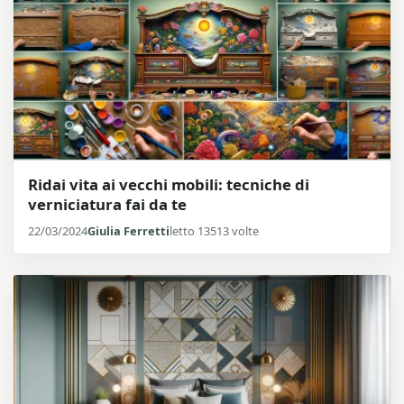
Ridai vita ai vecchi mobili: tecniche di
verniciatura fai da te
22/03/2024
Giulia Ferretti
letto 13513 volte