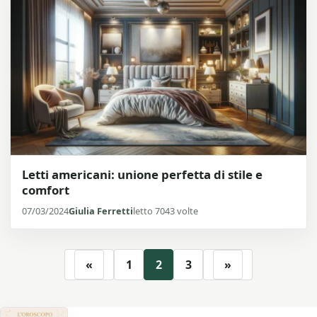
Letti americani: unione perfetta di stile e
comfort
07/03/2024
Giulia Ferretti
letto 7043 volte
«
1
2
3
»