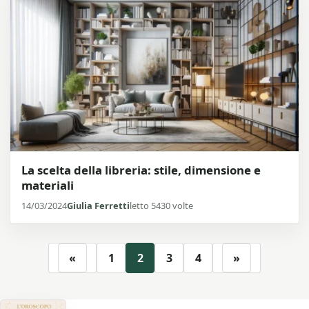
La scelta della libreria: stile, dimensione e
materiali
14/03/2024
Giulia Ferretti
letto 5430 volte
«
1
2
3
4
»