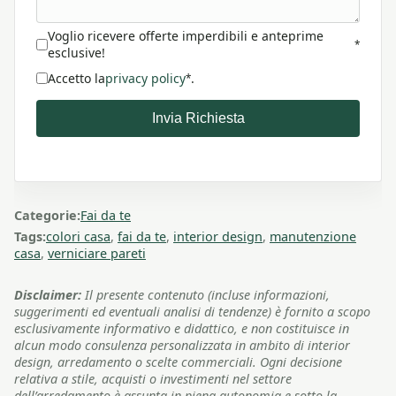
Voglio ricevere offerte imperdibili e anteprime
*
esclusive!
Accetto la
privacy policy
.
*
Invia Richiesta
Categorie:
Fai da te
Tags:
colori casa
,
fai da te
,
interior design
,
manutenzione
casa
,
verniciare pareti
Disclaimer:
Il presente contenuto (incluse informazioni,
suggerimenti ed eventuali analisi di tendenze) è fornito a scopo
esclusivamente informativo e didattico, e non costituisce in
alcun modo consulenza personalizzata in ambito di interior
design, arredamento o scelte commerciali. Ogni decisione
relativa a stile, acquisti o investimenti nel settore
dell’arredamento è assunta in piena autonomia e sotto la