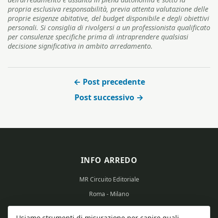
propria esclusiva responsabilità, previa attenta valutazione delle
proprie esigenze abitative, del budget disponibile e degli obiettivi
personali. Si consiglia di rivolgersi a un professionista qualificato
per consulenze specifiche prima di intraprendere qualsiasi
decisione significativa in ambito arredamento.
← Post precedente
Post successivo →
INFO ARREDO
MR Circuito Editoriale
Roma - Milano
Partita IVA: 15569351008
Usiamo strumenti di misurazione per capire quali