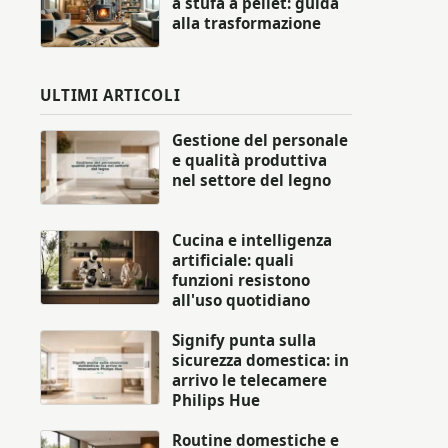
a stufa a pellet: guida
alla trasformazione
ULTIMI ARTICOLI
Gestione del personale
e qualità produttiva
nel settore del legno
Cucina e intelligenza
artificiale: quali
funzioni resistono
all'uso quotidiano
Signify punta sulla
sicurezza domestica: in
arrivo le telecamere
Philips Hue
Routine domestiche e