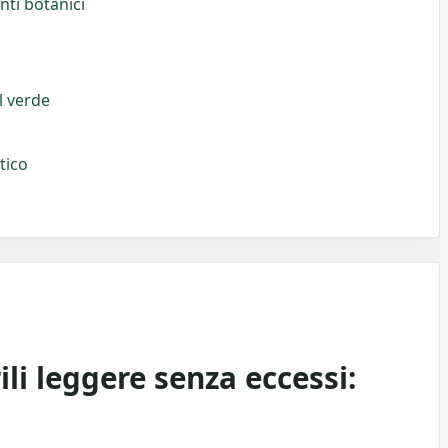
nti botanici
l verde
tico
li leggere senza eccessi: