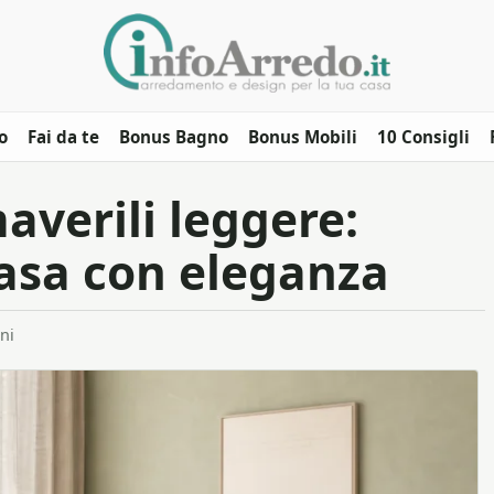
o
Fai da te
Bonus Bagno
Bonus Mobili
10 Consigli
averili leggere:
asa con eleganza
ni