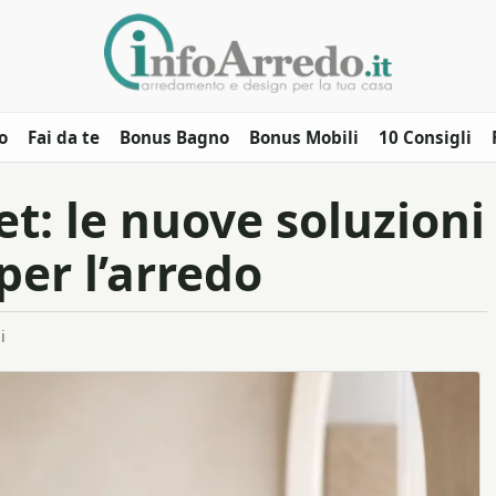
o
Fai da te
Bonus Bagno
Bonus Mobili
10 Consigli
t: le nuove soluzioni
per l’arredo
i