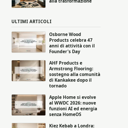
alla trasformazione
ULTIMI ARTICOLI
Osborne Wood
Products celebra 47
anni di attività con il
Founder's Day
AHF Products e
Armstrong Flooring:
sostegno alla comunità
di Kankakee dopo il
tornado
Apple Home si evolve
al WWDC 2026: nuove
funzioni AI ed energia
senza HomeOS
Kiez Kebab a Londra: