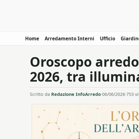
Home
Arredamento Interni
Ufficio
Giardin
Oroscopo arredo
2026, tra illumin
Scritto da
Redazione InfoArredo
·
06/06/2026
·
753 vi