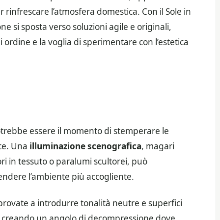
r rinfrescare l’atmosfera domestica. Con il Sole in
ne si sposta verso soluzioni agile e originali,
i ordine e la voglia di sperimentare con l’estetica
otrebbe essere il momento di stemperare le
uce. Una
illuminazione scenografica
, magari
i in tessuto o paralumi scultorei, può
rendere l’ambiente più accogliente.
 provate a introdurre tonalità neutre e superfici
o, creando un angolo di decompressione dove