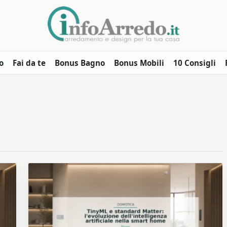
o
Fai da te
Bonus Bagno
Bonus Mobili
10 Consigli