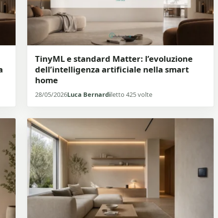
TinyML e standard Matter: l’evoluzione
a
dell’intelligenza artificiale nella smart
home
28/05/2026
Luca Bernardi
letto 425 volte