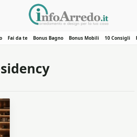
o
Fai da te
Bonus Bagno
Bonus Mobili
10 Consigli
esidency