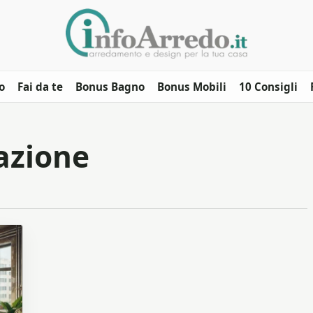
o
Fai da te
Bonus Bagno
Bonus Mobili
10 Consigli
azione