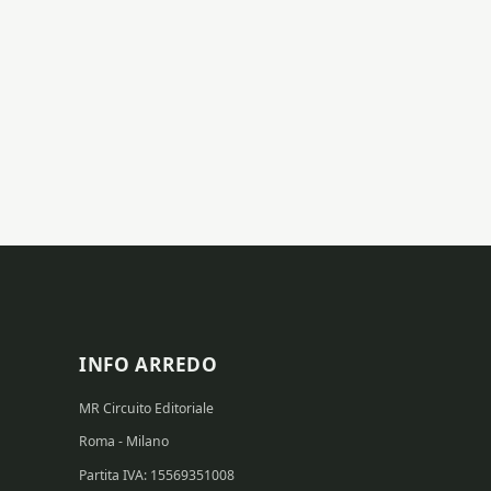
INFO ARREDO
MR Circuito Editoriale
Roma - Milano
Partita IVA: 15569351008