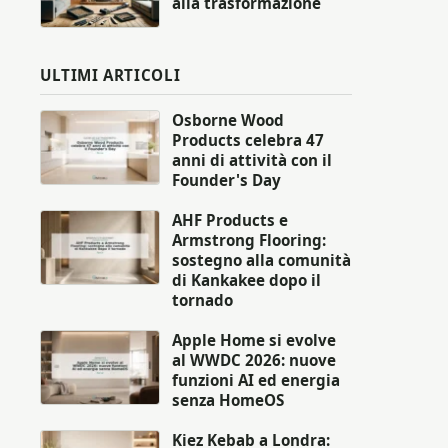
alla trasformazione
ULTIMI ARTICOLI
Osborne Wood
Products celebra 47
anni di attività con il
Founder's Day
AHF Products e
Armstrong Flooring:
sostegno alla comunità
di Kankakee dopo il
tornado
Apple Home si evolve
al WWDC 2026: nuove
funzioni AI ed energia
senza HomeOS
Kiez Kebab a Londra: