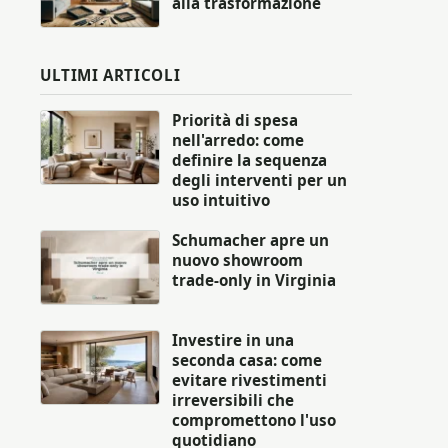
alla trasformazione
ULTIMI ARTICOLI
Priorità di spesa
nell'arredo: come
definire la sequenza
degli interventi per un
uso intuitivo
Schumacher apre un
nuovo showroom
trade-only in Virginia
Investire in una
seconda casa: come
evitare rivestimenti
irreversibili che
compromettono l'uso
quotidiano