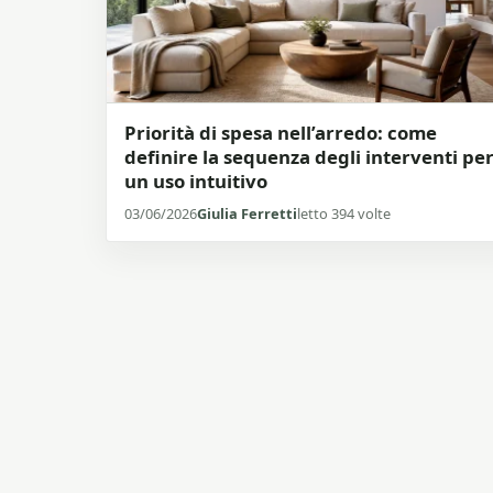
Priorità di spesa nell’arredo: come
definire la sequenza degli interventi pe
un uso intuitivo
03/06/2026
Giulia Ferretti
letto 394 volte