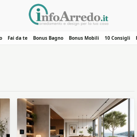
o
Fai da te
Bonus Bagno
Bonus Mobili
10 Consigli