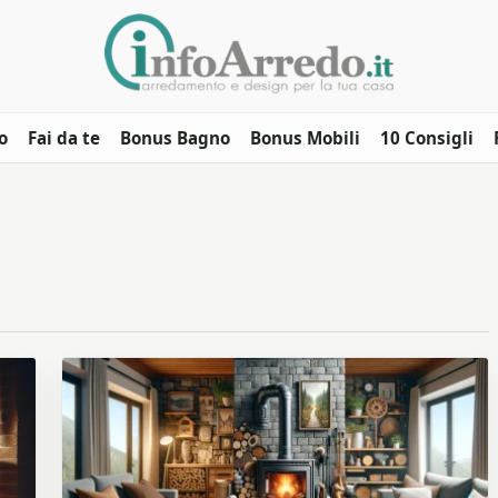
o
Fai da te
Bonus Bagno
Bonus Mobili
10 Consigli