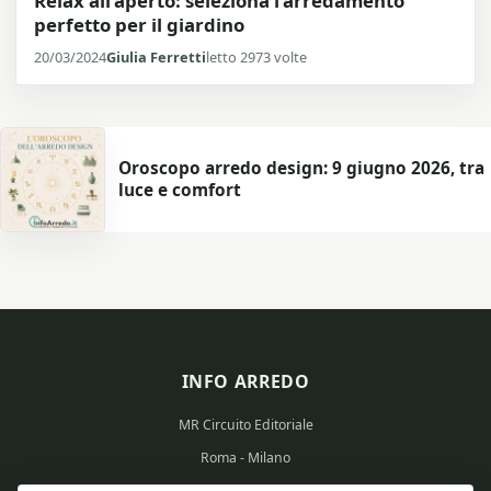
Relax all’aperto: seleziona l’arredamento
perfetto per il giardino
20/03/2024
Giulia Ferretti
letto 2973 volte
Oroscopo arredo design: 9 giugno 2026, tra
luce e comfort
INFO ARREDO
MR Circuito Editoriale
Roma - Milano
Partita IVA: 15569351008