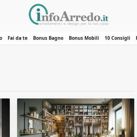
o
Fai da te
Bonus Bagno
Bonus Mobili
10 Consigli