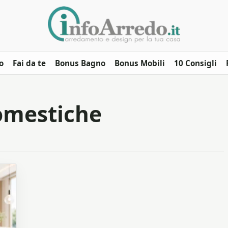
o
Fai da te
Bonus Bagno
Bonus Mobili
10 Consigli
domestiche