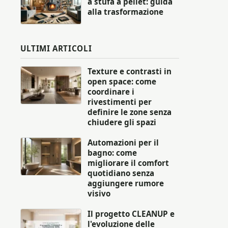
a stufa a pellet: guida
alla trasformazione
ULTIMI ARTICOLI
Texture e contrasti in
open space: come
coordinare i
rivestimenti per
definire le zone senza
chiudere gli spazi
Automazioni per il
bagno: come
migliorare il comfort
quotidiano senza
aggiungere rumore
visivo
Il progetto CLEANUP e
l'evoluzione delle