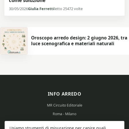
come soluzione
30/05/2026
Giulia Ferretti
letto 25472 volte
Oroscopo arredo design: 2 giugno 2026, tra
luce scenografica e materiali naturali
INFO ARREDO
MR Circuito Editoriale
Roma - Milano
Partita IVA: 15569351008
Usiamo strumenti di misurazione per capire quali