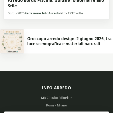
Arredo Bordo Piscina: Guida ai Materiali e allo
Stile
08/05/2026
Redazione InfoArredo
letto 1232 volte
Oroscopo arredo design: 2 giugno 2026, tra
luce scenografica e materiali naturali
INFO ARREDO
MR Circuito Editoriale
Roma - Milano
Partita IVA: 15569351008