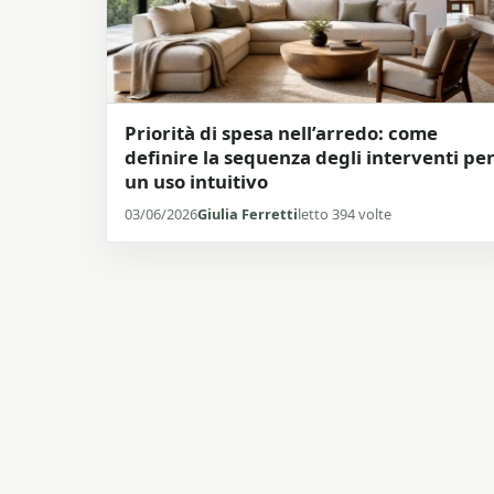
Priorità di spesa nell’arredo: come
definire la sequenza degli interventi pe
un uso intuitivo
03/06/2026
Giulia Ferretti
letto 394 volte