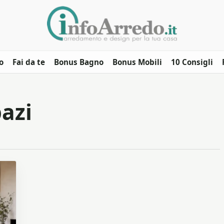
o
Fai da te
Bonus Bagno
Bonus Mobili
10 Consigli
pazi