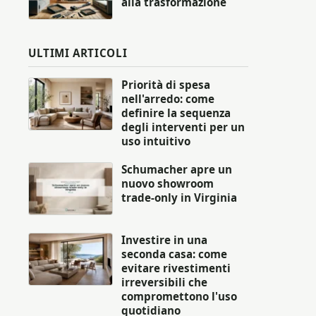
alla trasformazione
ULTIMI ARTICOLI
Priorità di spesa
nell'arredo: come
definire la sequenza
degli interventi per un
uso intuitivo
Schumacher apre un
nuovo showroom
trade-only in Virginia
Investire in una
seconda casa: come
evitare rivestimenti
irreversibili che
compromettono l'uso
quotidiano