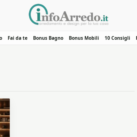
o
Fai da te
Bonus Bagno
Bonus Mobili
10 Consigli