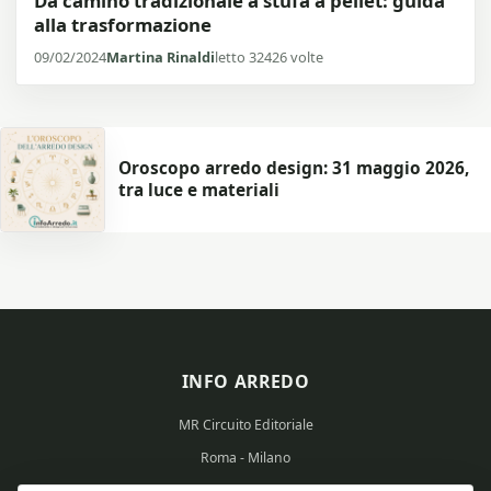
Da camino tradizionale a stufa a pellet: guida
alla trasformazione
09/02/2024
Martina Rinaldi
letto 32426 volte
Oroscopo arredo design: 31 maggio 2026,
tra luce e materiali
INFO ARREDO
MR Circuito Editoriale
Roma - Milano
Partita IVA: 15569351008