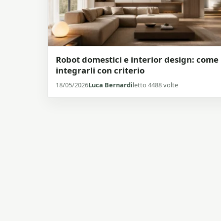
Robot domestici e interior design: come
integrarli con criterio
18/05/2026
Luca Bernardi
letto 4488 volte