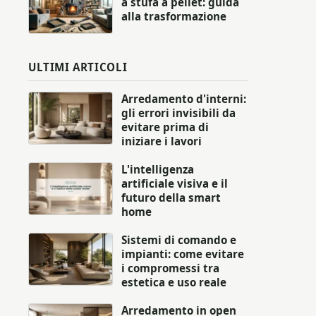
a stufa a pellet: guida
alla trasformazione
ULTIMI ARTICOLI
Arredamento d'interni:
gli errori invisibili da
evitare prima di
iniziare i lavori
L'intelligenza
artificiale visiva e il
futuro della smart
home
Sistemi di comando e
impianti: come evitare
i compromessi tra
estetica e uso reale
Arredamento in open