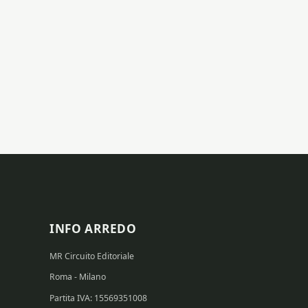
INFO ARREDO
MR Circuito Editoriale
Roma - Milano
Partita IVA: 15569351008