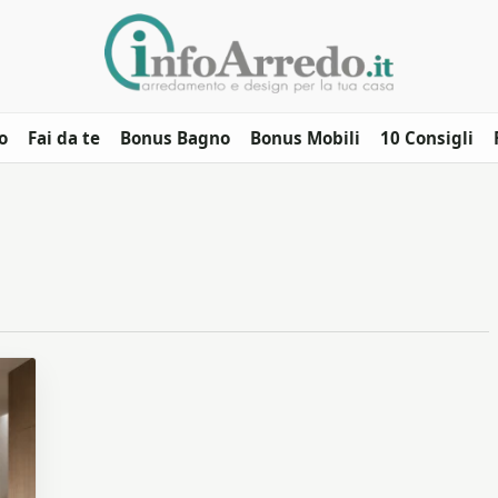
o
Fai da te
Bonus Bagno
Bonus Mobili
10 Consigli