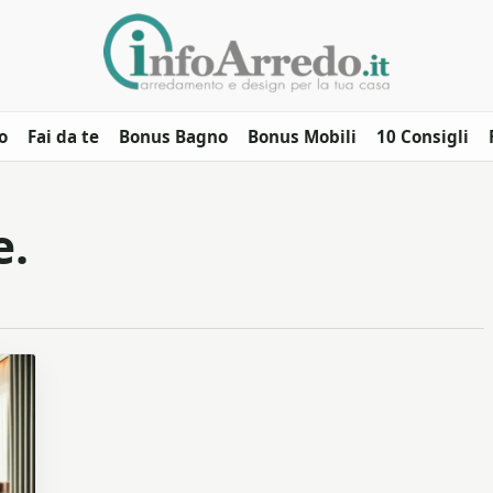
o
Fai da te
Bonus Bagno
Bonus Mobili
10 Consigli
e.