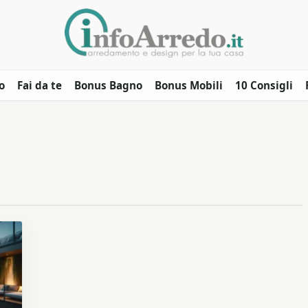
o
Fai da te
Bonus Bagno
Bonus Mobili
10 Consigli