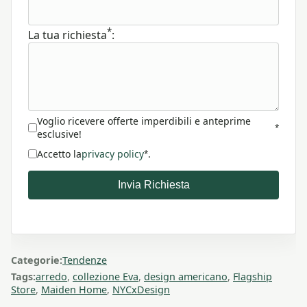
*
La tua richiesta
:
Voglio ricevere offerte imperdibili e anteprime
*
esclusive!
Accetto la
privacy policy
.
*
Invia Richiesta
Categorie:
Tendenze
Tags:
arredo
,
collezione Eva
,
design americano
,
Flagship
Store
,
Maiden Home
,
NYCxDesign