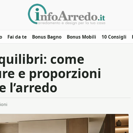
o
Fai da te
Bonus Bagno
Bonus Mobili
10 Consigli
quilibri: come
re e proporzioni
e l’arredo
ioni