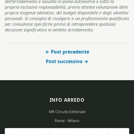
dell’arredamento è assunta in piena autonomia e sotto la
propria esclusiva responsabilità, previa attenta valutazione delle
proprie esigenze abitative, del budget disponibile e degli obiettivi
personali. Si consiglia di rivolgersi a un professionista qualificato
per consulenze specifiche prima di intraprendere qualsiasi
decisione significativa in ambito arredamento.
← Post precedente
Post successivo →
INFO ARREDO
MR Circuito Editoriale
Roma - Milano
Partita IVA: 15569351008