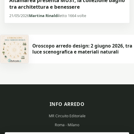
Altamarea presenta MUST, la collezione bagno
tra architettura e benessere
21/05/2026
Martina Rinaldi
letto 1664 volte
Oroscopo arredo design: 2 giugno 2026, tra
luce scenografica e materiali naturali
INFO ARREDO
MR Circuito Editoriale
Roma - Milano
Partita IVA: 15569351008