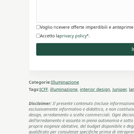
Voglio ricevere offerte imperdibili e anteprime
Accetto la
privacy policy
.
*
I
Categorie:
Illuminazione
Tags:
ICFF
,
illuminazione
,
interior design
,
Juniper
,
la
Disclaimer:
Il presente contenuto (incluse informazioni
esclusivamente informativo e didattico, e non costitui
design, arredamento o scelte commerciali. Ogni decisione
dell’arredamento è assunta in piena autonomia e sotto l
proprie esigenze abitative, del budget disponibile e degli
qualificato per consulenze specifiche prima di intrapre