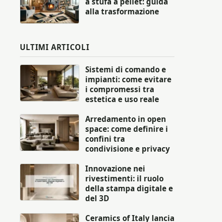
a stufa a pellet: guida
alla trasformazione
ULTIMI ARTICOLI
Sistemi di comando e
impianti: come evitare
i compromessi tra
estetica e uso reale
Arredamento in open
space: come definire i
confini tra
condivisione e privacy
Innovazione nei
rivestimenti: il ruolo
della stampa digitale e
del 3D
Ceramics of Italy lancia