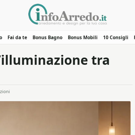
o
Fai da te
Bonus Bagno
Bonus Mobili
10 Consigli
’illuminazione tra
zioni