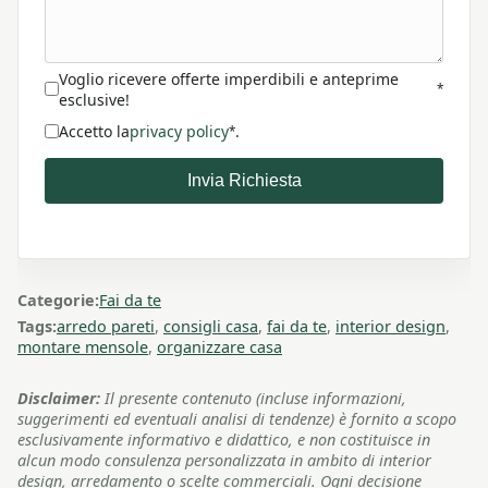
Voglio ricevere offerte imperdibili e anteprime
*
esclusive!
Accetto la
privacy policy
.
*
Invia Richiesta
Categorie:
Fai da te
Tags:
arredo pareti
,
consigli casa
,
fai da te
,
interior design
,
montare mensole
,
organizzare casa
Disclaimer:
Il presente contenuto (incluse informazioni,
suggerimenti ed eventuali analisi di tendenze) è fornito a scopo
esclusivamente informativo e didattico, e non costituisce in
alcun modo consulenza personalizzata in ambito di interior
design, arredamento o scelte commerciali. Ogni decisione