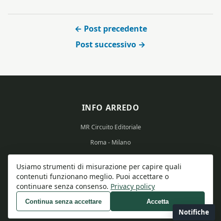
← Post precedente
Post successivo →
INFO ARREDO
MR Circuito Editoriale
Roma - Milano
Partita IVA: 15569351008
Usiamo strumenti di misurazione per capire quali
contenuti funzionano meglio. Puoi accettare o
continuare senza consenso.
Privacy policy
Continua senza accettare
Accetta
© 2026 Info Arredo - Tutti i diritti riservati.
Notifiche