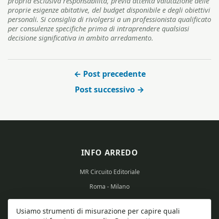
propria esclusiva responsabilità, previa attenta valutazione delle
proprie esigenze abitative, del budget disponibile e degli obiettivi
personali. Si consiglia di rivolgersi a un professionista qualificato
per consulenze specifiche prima di intraprendere qualsiasi
decisione significativa in ambito arredamento.
← Post precedente
Post successivo →
INFO ARREDO
MR Circuito Editoriale
Roma - Milano
Partita IVA: 15569351008
Usiamo strumenti di misurazione per capire quali