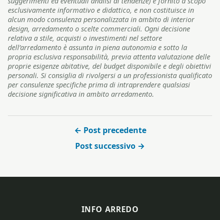
suggerimenti ed eventuali analisi di tendenze) è fornito a scopo
esclusivamente informativo e didattico, e non costituisce in
alcun modo consulenza personalizzata in ambito di interior
design, arredamento o scelte commerciali. Ogni decisione
relativa a stile, acquisti o investimenti nel settore
dell’arredamento è assunta in piena autonomia e sotto la
propria esclusiva responsabilità, previa attenta valutazione delle
proprie esigenze abitative, del budget disponibile e degli obiettivi
personali. Si consiglia di rivolgersi a un professionista qualificato
per consulenze specifiche prima di intraprendere qualsiasi
decisione significativa in ambito arredamento.
← Post precedente
Post successivo →
INFO ARREDO