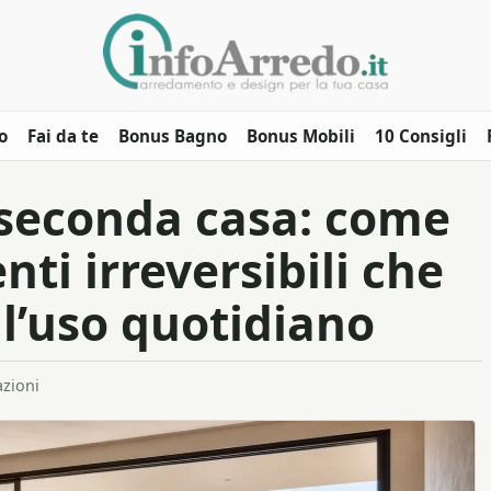
o
Fai da te
Bonus Bagno
Bonus Mobili
10 Consigli
 seconda casa: come
nti irreversibili che
’uso quotidiano
azioni