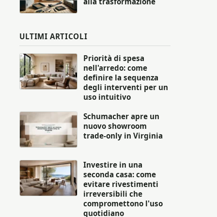
alla trasformazione
ULTIMI ARTICOLI
Priorità di spesa
nell'arredo: come
definire la sequenza
degli interventi per un
uso intuitivo
Schumacher apre un
nuovo showroom
trade-only in Virginia
Investire in una
seconda casa: come
evitare rivestimenti
irreversibili che
compromettono l'uso
quotidiano