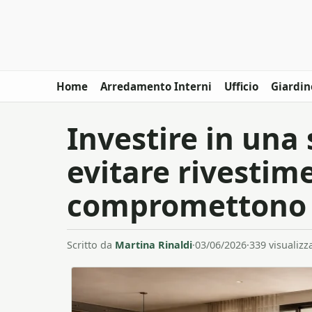
Home
Arredamento Interni
Ufficio
Giardin
Investire in una
evitare rivestime
compromettono l
Scritto da
Martina Rinaldi
·
03/06/2026
·
339 visualizz