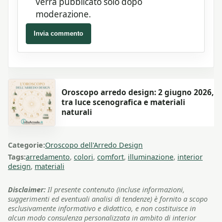
verrà pubblicato solo dopo
moderazione.
Invia commento
Oroscopo arredo design: 2 giugno 2026,
tra luce scenografica e materiali
naturali
Categorie:
Oroscopo dell'Arredo Design
Tags:
arredamento
,
colori
,
comfort
,
illuminazione
,
interior
design
,
materiali
Disclaimer:
Il presente contenuto (incluse informazioni,
suggerimenti ed eventuali analisi di tendenze) è fornito a scopo
esclusivamente informativo e didattico, e non costituisce in
alcun modo consulenza personalizzata in ambito di interior