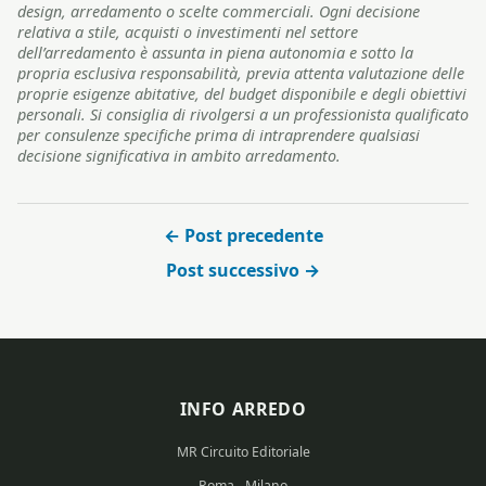
design, arredamento o scelte commerciali. Ogni decisione
relativa a stile, acquisti o investimenti nel settore
dell’arredamento è assunta in piena autonomia e sotto la
propria esclusiva responsabilità, previa attenta valutazione delle
proprie esigenze abitative, del budget disponibile e degli obiettivi
personali. Si consiglia di rivolgersi a un professionista qualificato
per consulenze specifiche prima di intraprendere qualsiasi
decisione significativa in ambito arredamento.
← Post precedente
Post successivo →
INFO ARREDO
MR Circuito Editoriale
Roma - Milano