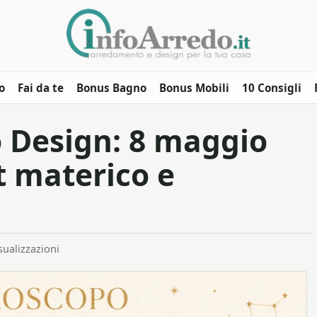
o
Fai da te
Bonus Bagno
Bonus Mobili
10 Consigli
 Design: 8 maggio
t materico e
sualizzazioni