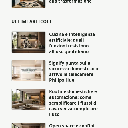
alla trasformazione
ULTIMI ARTICOLI
Cucina e intelligenza
artificiale: quali
funzioni resistono
all'uso quotidiano
Signify punta sulla
sicurezza domestica: in
arrivo le telecamere
Philips Hue
Routine domestiche e
automazione: come
semplificare i flussi di
casa senza complicare
l'uso
Open space e confini