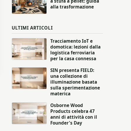
a stufa a pellet: guida
alla trasformazione
ULTIMI ARTICOLI
Tracciamento IoT e
domotica: lezioni dalla
logistica ferroviaria
per la casa connessa
SIN presenta FIELD:
una collezione di
illuminazione basata
sulla sperimentazione
materica
Osborne Wood
Products celebra 47
anni di attività con il
Founder's Day