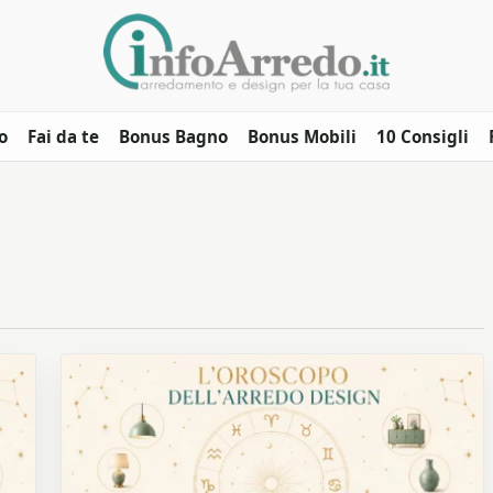
o
Fai da te
Bonus Bagno
Bonus Mobili
10 Consigli