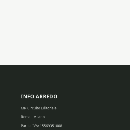
INFO ARREDO
MR Circuito Editoriale
Roma - Milano
Partita IVA: 15569351008