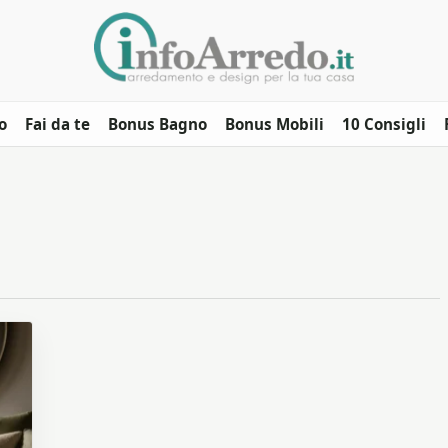
o
Fai da te
Bonus Bagno
Bonus Mobili
10 Consigli