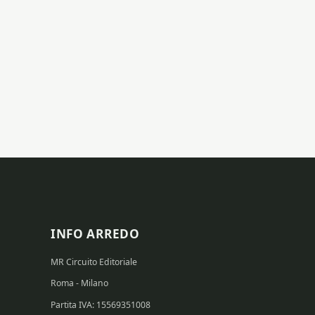
INFO ARREDO
MR Circuito Editoriale
Roma - Milano
Partita IVA: 15569351008