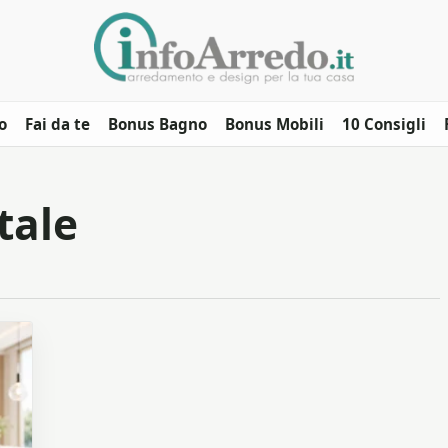
o
Fai da te
Bonus Bagno
Bonus Mobili
10 Consigli
tale