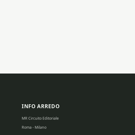
INFO ARREDO
MR Circuito Editoriale
Roma - Milano