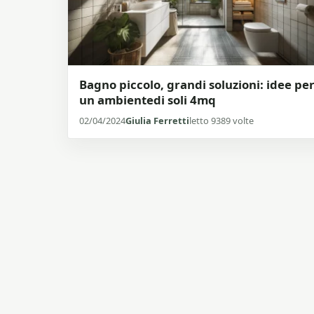
Bagno piccolo, grandi soluzioni: idee pe
un ambientedi soli 4mq
02/04/2024
Giulia Ferretti
letto 9389 volte