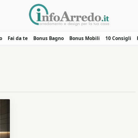
o
Fai da te
Bonus Bagno
Bonus Mobili
10 Consigli