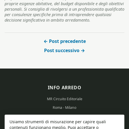
proprie esigenze abitative, del budget disponibile e degli obiettivi
personali. Si consiglia di rivolgersi a un professionista qualificato
per consulenze specifiche prima di intraprendere qualsiasi
decisione significativa in ambito arredamento.
← Post precedente
Post successivo →
INFO ARREDO
MR Circuito Editoriale
Roma - Milano
Partita IVA: 15569351008
Usiamo strumenti di misurazione per capire quali
contenuti funzionano meglio. Puoi accettare o