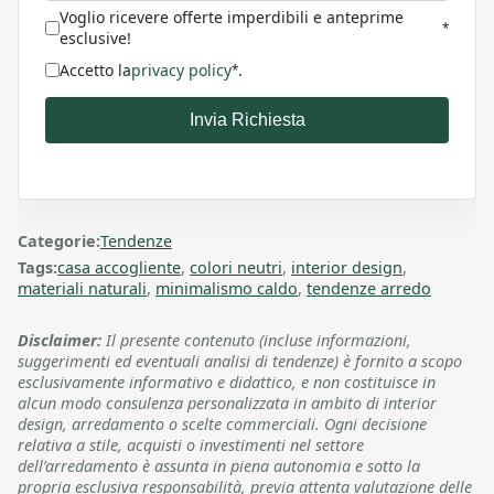
Voglio ricevere offerte imperdibili e anteprime
*
esclusive!
Accetto la
privacy policy
.
*
Invia Richiesta
Categorie:
Tendenze
Tags:
casa accogliente
,
colori neutri
,
interior design
,
materiali naturali
,
minimalismo caldo
,
tendenze arredo
Disclaimer:
Il presente contenuto (incluse informazioni,
suggerimenti ed eventuali analisi di tendenze) è fornito a scopo
esclusivamente informativo e didattico, e non costituisce in
alcun modo consulenza personalizzata in ambito di interior
design, arredamento o scelte commerciali. Ogni decisione
relativa a stile, acquisti o investimenti nel settore
dell’arredamento è assunta in piena autonomia e sotto la
propria esclusiva responsabilità, previa attenta valutazione delle