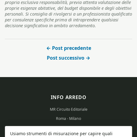
propria esclusiva responsabilità, previa attenta valutazione delle
proprie esigenze abitative, del budget disponibile e degli obiettivi
personali. Si consiglia di rivolgersi a un professionista qualificato
per consulenze specifiche prima di intraprendere qualsiasi
decisione significativa in ambito arredamento.
← Post precedente
Post successivo →
INFO ARREDO
MR Circuito Editoriale
Roma - Milano
Partita IVA: 15569351008
Usiamo strumenti di misurazione per capire quali