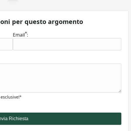
ioni per questo argomento
*
Email
:
 esclusive!
*
nvia Richiesta