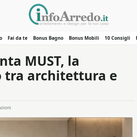
o
Fai da te
Bonus Bagno
Bonus Mobili
10 Consigli
nta MUST, la
 tra architettura e
azioni