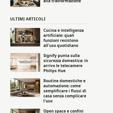
alla trasformazione
ULTIMI ARTICOLI
Cucina e intelligenza
artificiale: quali
funzioni resistono
all'uso quotidiano
Signify punta sulla
sicurezza domestica: in
arrivo le telecamere
Philips Hue
Routine domestiche e
automazione: come
semplificare i flussi di
casa senza complicare
l'uso
Open space e confini