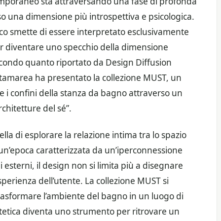
emporaneo sta attraversando una fase di profonda
so una dimensione più introspettiva e psicologica.
co smette di essere interpretato esclusivamente
per diventare uno specchio della dimensione
Secondo quanto riportato da Design Diffusion
Altamarea ha presentato la collezione MUST, un
e i confini della stanza da bagno attraverso un
chitetture del sé”.
lla di esplorare la relazione intima tra lo spazio
. In un’epoca caratterizzata da un’iperconnessione
 esterni, il design non si limita più a disegnare
sperienza dell’utente. La collezione MUST si
trasformare l’ambiente del bagno in un luogo di
stetica diventa uno strumento per ritrovare un