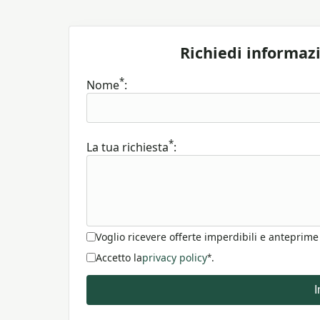
Richiedi informaz
*
Nome
:
*
La tua richiesta
:
Voglio ricevere offerte imperdibili e anteprime
Accetto la
privacy policy
.
*
I